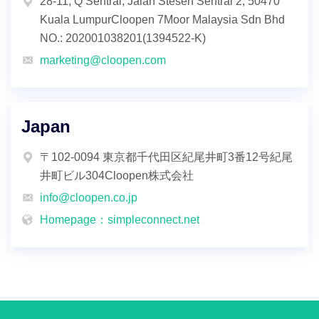
28-11, Q Sentral, Jalan Stesen Sentral 2, 50470
Kuala LumpurCloopen 7Moor Malaysia Sdn Bhd
NO.: 202001038201(1394522-K)
marketing@cloopen.com
Japan
〒102-0094 東京都千代田区紀尾井町3番12号紀尾
井町ビル304Cloopen株式会社
info@cloopen.co.jp
Homepage：simpleconnect.net